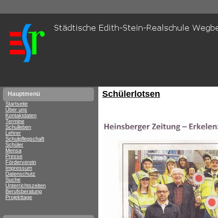
Schülerlotsen
Hauptmenü
Startseite
Über uns
Kontaktdaten
Termine
Schulleben
Lehrer
Schulpflegschaft
Schüler
Mensa
Presse
Förderverein
Impressum
Datenschutz
Suche
Unterrichtszeiten
Berufsberatung
Projekttage