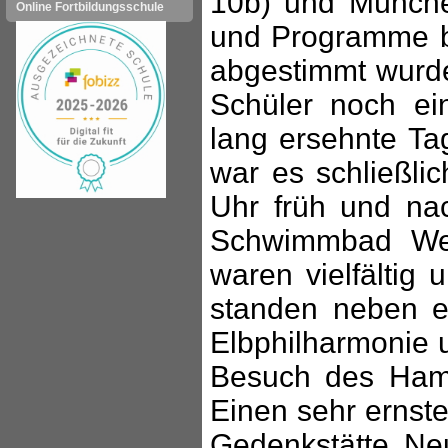
10b) und Münche
Online Fortbildungsschule
und Programme be
abgestimmt wurde
Schüler noch ei
lang ersehnte Ta
war es schließli
Uhr früh und n
Schwimmbad Weg
waren vielfältig
standen neben e
Elbphilharmonie 
Besuch des Ham
Einen sehr ernst
Gedenkstätte N