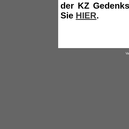
der KZ Gedenks
Sie
HIER
.
Va