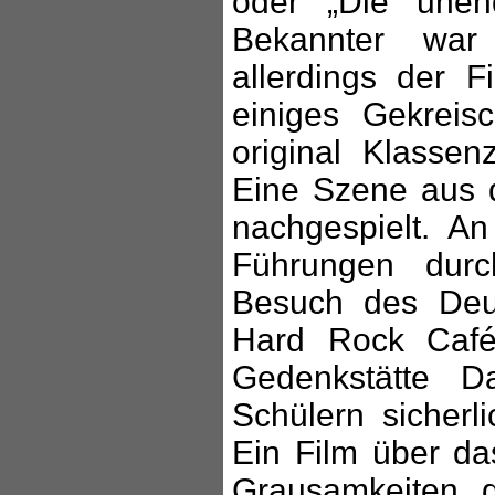
oder „Die unen
Bekannter war
allerdings der 
einiges Gekrei
original Klasse
Eine Szene aus 
nachgespielt. A
Führungen dur
Besuch des Deu
Hard Rock Caf
Gedenkstätte D
Schülern sicherli
Ein Film über da
Grausamkeiten 