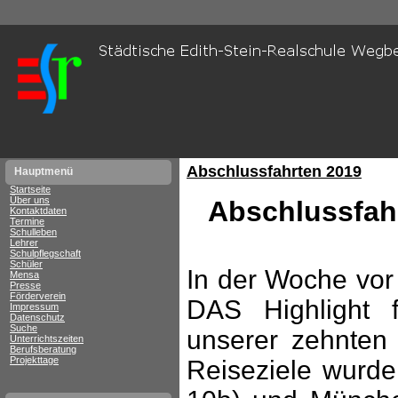
Abschlussfahrten 2019
Hauptmenü
Startseite
Über uns
Abschlussfah
Kontaktdaten
Termine
Schulleben
Lehrer
Schulpflegschaft
Schüler
In der Woche vor
Mensa
Presse
Förderverein
DAS Highlight 
Impressum
Datenschutz
Suche
unserer zehnten
Unterrichtszeiten
Berufsberatung
Projekttage
Reiseziele wurd