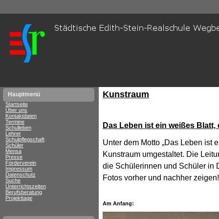
Kunstraum
Hauptmenü
Startseite
Über uns
Kontaktdaten
Termine
Das Leben ist ein weißes Blatt,
Schulleben
Lehrer
Schulpflegschaft
Unter dem Motto „
Das Leben ist ei
Schüler
Mensa
Kunstraum umgestaltet. Die Leitu
Presse
Förderverein
die Schülerinnen und Schüler in 
Impressum
Datenschutz
Fotos vorher und nachher zeigen!
Suche
Unterrichtszeiten
Berufsberatung
Projekttage
Am Anfang: