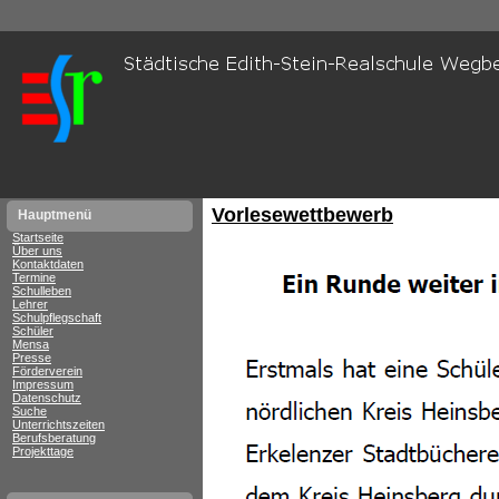
Vorlesewettbewerb
Hauptmenü
Startseite
Über uns
Kontaktdaten
Termine
Schulleben
Lehrer
Schulpflegschaft
Schüler
Mensa
Presse
Förderverein
Impressum
Datenschutz
Suche
Unterrichtszeiten
Berufsberatung
Projekttage