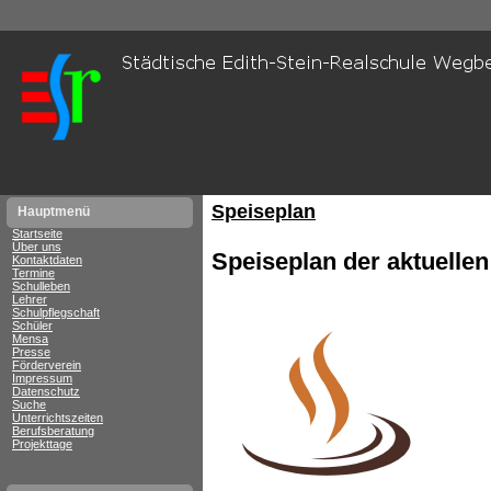
Speiseplan
Hauptmenü
Startseite
Über uns
Speiseplan der aktuelle
Kontaktdaten
Termine
Schulleben
Lehrer
Schulpflegschaft
Schüler
Mensa
Presse
Förderverein
Impressum
Datenschutz
Suche
Unterrichtszeiten
Berufsberatung
Projekttage